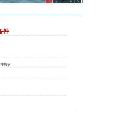
1
2
3
4
5
备件
备件展示